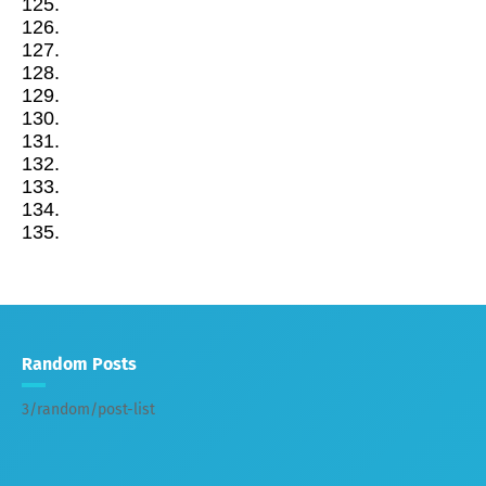
125.
126.
127.
128.
129.
130.
131.
132.
133.
134.
135.
Random Posts
3/random/post-list