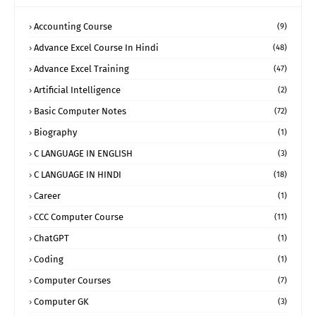
Accounting Course
(9)
Advance Excel Course In Hindi
(48)
Advance Excel Training
(47)
Artificial Intelligence
(2)
Basic Computer Notes
(72)
Biography
(1)
C LANGUAGE IN ENGLISH
(3)
C LANGUAGE IN HINDI
(18)
Career
(1)
CCC Computer Course
(11)
ChatGPT
(1)
Coding
(1)
Computer Courses
(7)
Computer GK
(3)