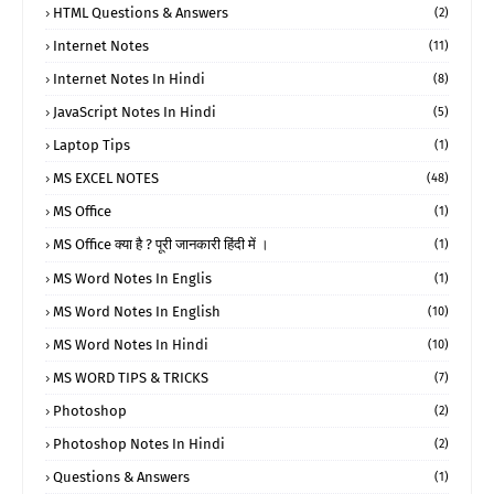
HTML Questions & Answers
(2)
Internet Notes
(11)
Internet Notes In Hindi
(8)
JavaScript Notes In Hindi
(5)
Laptop Tips
(1)
MS EXCEL NOTES
(48)
MS Office
(1)
MS Office क्या है ? पूरी जानकारी हिंदी में ।
(1)
MS Word Notes In Englis
(1)
MS Word Notes In English
(10)
MS Word Notes In Hindi
(10)
MS WORD TIPS & TRICKS
(7)
Photoshop
(2)
Photoshop Notes In Hindi
(2)
Questions & Answers
(1)