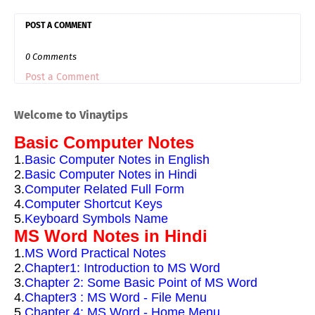
POST A COMMENT
0 Comments
Post a Comment
Welcome to Vinaytips
Basic Computer Notes
1.
Basic Computer Notes in English
2.
Basic Computer Notes in Hindi
3.
Computer Related Full Form
4.
Computer Shortcut Keys
5.
Keyboard Symbols Name
MS Word Notes in Hindi
1.
MS Word Practical Notes
2.
Chapter1: Introduction to MS Word
3.
Chapter 2: Some Basic Point of MS Word
4.
Chapter3 : MS Word - File Menu
5.
Chapter 4: MS Word - Home Menu