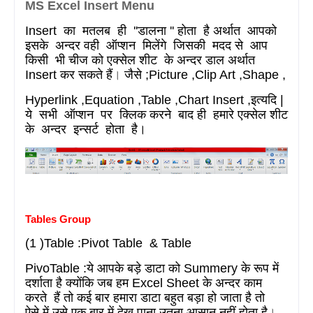
MS Excel Insert Menu
Insert
का
मतलब
ही
''
डालना
''
होता
है अर्थात
आपको
इसके
अन्दर वही
ऑप्शन
मिलेंगे
जिसकी
मदद से
आप
किसी
भी चीज को एक्सेल शीट
के अन्दर डाल अर्थात
Insert
कर सकते हैं
।
जैसे
;Picture ,Clip Art ,Shape ,
Hyperlink ,Equation ,Table ,Chart Insert ,
इत्यदि
|
ये
सभी
ऑप्शन
पर
क्लिक करने
बाद ही
हमारे एक्सेल शीट
के
अन्दर
इन्सर्ट
होता
है।
Tables Group
(1 )Table :Pivot Table & Table
PivoTable :
ये आपके बड़े डाटा को
Summery
के रूप में
दर्शाता है क्योंकि जब हम Excel Sheet के अन्दर काम
करते
हैं तो कई बार हमारा डाटा बहुत बड़ा हो जाता है तो
ऐसे
में उसे एक बार में देख पाना उतना आसान नहीं होता है
।