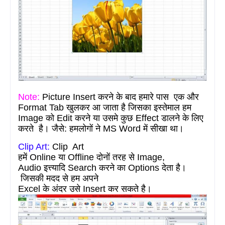
Note:
Picture Insert
करने
के
बाद
हमारे पास
एक और
Format Tab
खुलकर
आ जाता
है
जिसका
इस्तेमाल
हम
Image
को
Edit
करने
या
उसमे
कुछ
Effect
डालने
के
लिए
करते
है। जैसे:
ह
मलोगों
ने
MS Word में
सीखा
था।
Clip Art:
Clip Art
हमें
Online
या
Offline
दोनों
तरह
से
Image,
Audio
इत्त्यादि
Search
कर
ने
का Options
देता
है।
जिसकी
मदद
से
हम अ
पने
Excel
के
अंदर
उसे
Insert
कर
सकते
है।