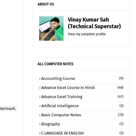
ABOUT US
Vinay Kumar Sah
(Technical Superstar)
View my complete profile
ALL COMPUTER NOTES
Accounting Course
(9)
Advance Excel Course In Hindi
(48)
Advance Excel Training
(47)
Artificial Intelligence
(2)
Watermark,
Basic Computer Notes
(72)
Biography
(1)
C LANGUAGE IN ENGLISH
(3)