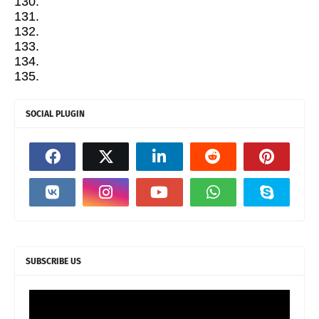
130.
131.
132.
133.
134.
135.
SOCIAL PLUGIN
SUBSCRIBE US